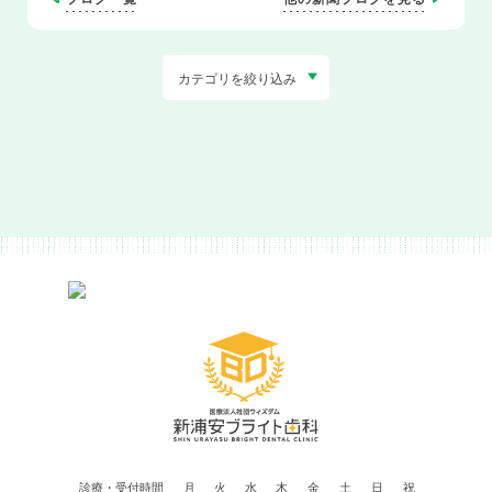
カテゴリを絞り込み
診療・受付時間
月
火
水
木
金
土
日
祝