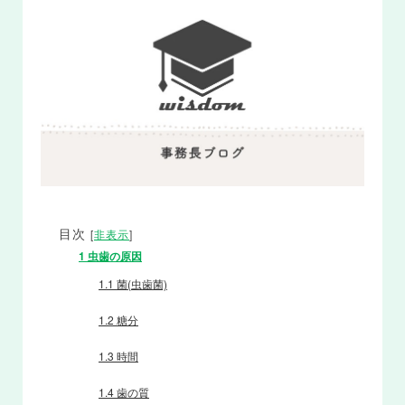
目次
[
非表示
]
1
虫歯の原因
1.1
菌(虫歯菌)
1.2
糖分
1.3
時間
1.4
歯の質