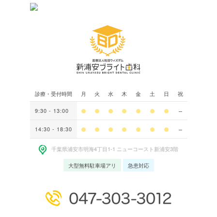
診療・受付時間
月
火
水
木
金
土
日
祝
9:30 - 13:00
14:30 - 18:30
千葉県浦安市明海4丁⽬1-1 ニューコースト新浦安3階
大型無料駐車場アリ
急患対応