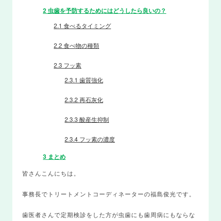
2
虫歯を予防するためにはどうしたら良いの？
2.1
食べるタイミング
2.2
食べ物の種類
2.3
フッ素
2.3.1
歯質強化
2.3.2
再石灰化
2.3.3
酸産生抑制
2.3.4
フッ素の濃度
3
まとめ
皆さんこんにちは。
事務長でトリートメントコーディネーターの福島俊光です。
歯医者さんで定期検診をした方が虫歯にも歯周病にもならな