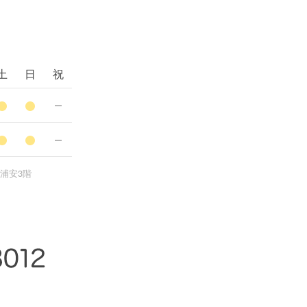
土
日
祝
新浦安3階