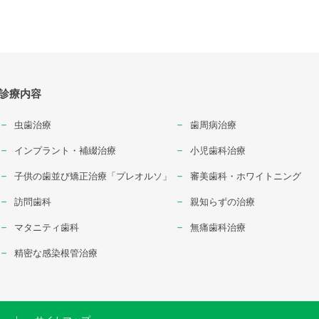
診療内容
⾍⻭治療
⻭周病治療
インプラント・補綴治療
小児歯科治療
⼦供の⻭並び矯正治療「プレオルソ」
審美⻭科・ホワイトニング
訪問⻭科
親知らずの治療
マタニティ⻭科
無痛⻭科治療
精密な感染根管治療