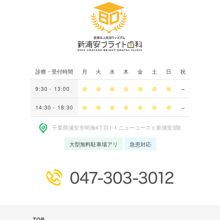
診療・受付時間
月
火
水
木
金
土
日
祝
9:30 - 13:00
14:30 - 18:30
千葉県浦安市明海4丁⽬1-1 ニューコースト新浦安3階
大型無料駐車場アリ
急患対応
TOP