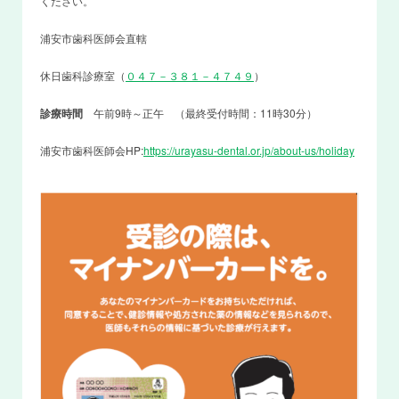
ください。
浦安市歯科医師会直轄
休日歯科診療室（
０４７－３８１－４７４９
）
診療時間
午前9時～正午 （最終受付時間：11時30分）
浦安市歯科医師会HP:
https://urayasu-dental.or.jp/about-us/holiday