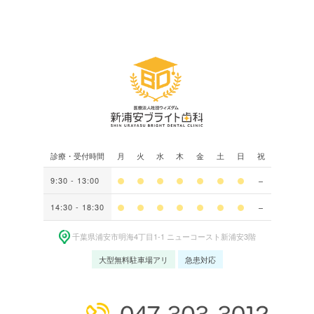
診療・受付時間
月
火
水
木
金
土
日
祝
9:30 - 13:00
14:30 - 18:30
千葉県浦安市明海4丁⽬1-1 ニューコースト新浦安3階
大型無料駐車場アリ
急患対応