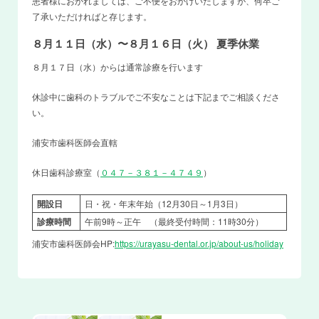
患者様におかれましては、ご不便をおかけいたしますが、何卒ご
了承いただければと存じます。
８月１１日（水）〜８月１６日（火） 夏季休業
８月１７日（水）からは通常診療を行います
休診中に歯科のトラブルでご不安なことは下記までご相談くださ
い。
浦安市歯科医師会直轄
休日歯科診療室（
０４７－３８１－４７４９
）
開設日
日・祝・年末年始（12月30日～1月3日）
診療時間
午前9時～正午 （最終受付時間：11時30分）
浦安市歯科医師会HP:
https://urayasu-dental.or.jp/about-us/holiday