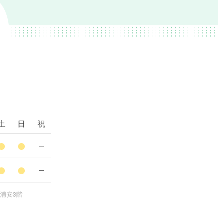
土
日
祝
新浦安3階