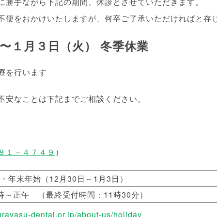
に勝手ながら下記の期間、休診とさせていただきます。
不便をおかけいたしますが、何卒ご了承いただければと存
〜１月３日（火） 冬季休業
療を行います
不安なことは下記までご相談ください。
８１－４７４９
）
・年末年始（12月30日～1月3日）
時～正午 （最終受付時間：11時30分）
/urayasu-dental.or.jp/about-us/holiday