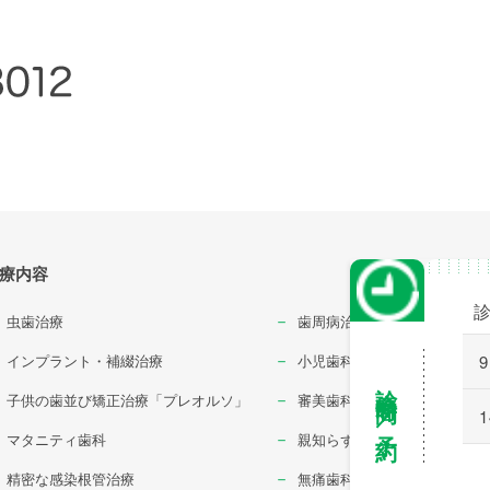
療内容
⾍⻭治療
⻭周病治療
インプラント・補綴治療
小児歯科治療
9
診療時間／予約
⼦供の⻭並び矯正治療「プレオルソ」
審美⻭科・ホワイトニング
1
マタニティ⻭科
親知らずの治療
精密な感染根管治療
無痛⻭科治療