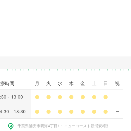
予約方法
診療時間
月
火
水
木
金
土
日
祝
アクセス
:30 - 13:00
ブログ
採用情報(歯科医師)
4:30 - 18:30
採用情報(歯科衛生士/正社員)
千葉県浦安市明海4丁⽬1-1 ニューコースト新浦安3階