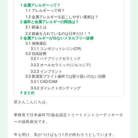
1
金属アレルギーって？
1.1
アレルギーって何？
1.2
金属アレルギーを起こしやすい素材は？
2
歯科と金属アレルギーの関係は？
2.1
銀歯とは
2.2
銀歯を入れているのは日本だけ！？
3
金属アレルギーが出ないメタルフリー診療
3.1
保険適応
3.1.1
コンポジットレジン(CR)
3.2
自由診療
3.2.1
ハイブリッドセラミック
3.2.2
オールセラミック(ジルコニア)
3.2.3
インプラント
3.3
新浦安ブライト歯科では取り扱いのない治療
3.3.1
CAD/CAM
3.3.2
ダイレクトボンディング
4
まとめ
皆さんこんにちは。
事務長で日本歯科TC協会認定トリートメントコーディネータ
ーの福島俊光です。
年も明け、気がつけばもう1月が終わろうとしています。